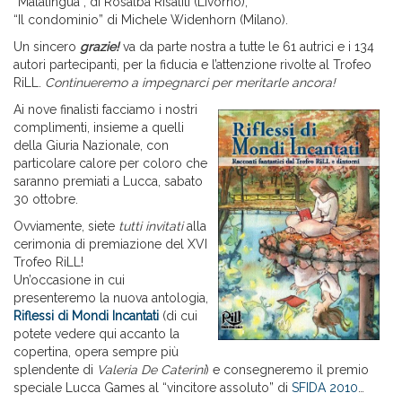
“Malalingua”, di Rosalba Risaliti (Livorno),
“Il condominio” di Michele Widenhorn (Milano).
Un sincero
grazie!
va da parte nostra a tutte le 61 autrici e i 134
autori partecipanti, per la fiducia e l’attenzione rivolte al Trofeo
RiLL.
Continueremo a impegnarci per meritarle ancora!
Ai nove finalisti facciamo i nostri
complimenti, insieme a quelli
della Giuria Nazionale, con
particolare calore per coloro che
saranno premiati a Lucca, sabato
30 ottobre.
Ovviamente, siete
tutti invitati
alla
cerimonia di premiazione del XVI
Trofeo RiLL!
Un’occasione in cui
presenteremo la nuova antologia,
Riflessi di Mondi Incantati
(di cui
potete vedere qui accanto la
copertina, opera sempre più
splendente di
Valeria De Caterini
) e consegneremo il premio
speciale Lucca Games al “vincitore assoluto” di
SFIDA 2010
…