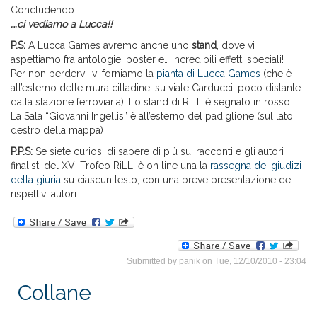
Concludendo...
….ci vediamo a Lucca!!
P.S:
A Lucca Games avremo anche uno
stand
, dove vi
aspettiamo fra antologie, poster e… incredibili effetti speciali!
Per non perdervi, vi forniamo la
pianta di Lucca Games
(che è
all’esterno delle mura cittadine, su viale Carducci, poco distante
dalla stazione ferroviaria). Lo stand di RiLL è segnato in rosso.
La Sala “Giovanni Ingellis” è all’esterno del padiglione (sul lato
destro della mappa)
P.P.S:
Se siete curiosi di sapere di più sui racconti e gli autori
finalisti del XVI Trofeo RiLL, è on line una la
rassegna dei giudizi
della giuria
su ciascun testo, con una breve presentazione dei
rispettivi autori.
Submitted by
panik
on Tue, 12/10/2010 - 23:04
Collane