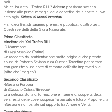
poi).
Ma chi ha vinto il Trofeo RiLL?
Adesso
possiamo svelarlo…
insieme alle prime immagini della copertina della nostra nuova
antologia,
Riflessi di Mondi Incantati
.
Fra i dieci finalisti, saranno premiati e pubblicati quattro testi.
Questi i verdetti della Giuria Nazionale:
Primo Classificato
Vincitore del XVI Trofeo RiLL
‘O Mammone
di
Luigi Musolino
(Torino)
Un racconto dall’ambientazione molto originale, che prende
spunti da Roberto Saviano e da Quentin Tarantino per narrare
con gran ritmo una notte di camorra dall’esito imprevedibile
(oltre che “magico”).
Secondo Classificato
Riflessi di Porpora
di
Giacomo Colossi
(Brescia)
Una delicata storia di formazione e insieme di scoperta della
vera realtà delle cose, sospesa fra passato e futuro. Propone una
riflessione non banale sul rapporto fra Amore e Verità.