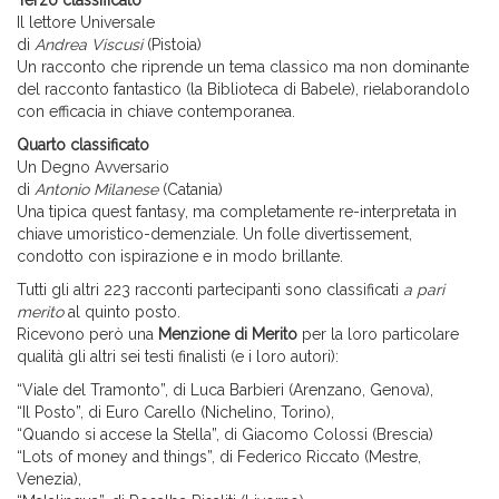
Terzo classificato
Il lettore Universale
di
Andrea Viscusi
(Pistoia)
Un racconto che riprende un tema classico ma non dominante
del racconto fantastico (la Biblioteca di Babele), rielaborandolo
con efficacia in chiave contemporanea.
Quarto classificato
Un Degno Avversario
di
Antonio Milanese
(Catania)
Una tipica quest fantasy, ma completamente re-interpretata in
chiave umoristico-demenziale. Un folle divertissement,
condotto con ispirazione e in modo brillante.
Tutti gli altri 223 racconti partecipanti sono classificati
a pari
merito
al quinto posto.
Ricevono però una
Menzione di Merito
per la loro particolare
qualità gli altri sei testi finalisti (e i loro autori):
“Viale del Tramonto”, di Luca Barbieri (Arenzano, Genova),
“Il Posto”, di Euro Carello (Nichelino, Torino),
“Quando si accese la Stella”, di Giacomo Colossi (Brescia)
“Lots of money and things”, di Federico Riccato (Mestre,
Venezia),