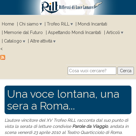
Home
Chi siamo
Trofeo RiLL
Mondi Incantati
Memorie dal Futuro
Aspettando Mondi Incantati
Articoli
Catalogo
Altre attività
<
Cerca
Search form
Una voce lontana, una
sera a Roma...
L’autore vincitore del XV Trofeo RiLL racconta dal suo punto di
vista la serata di letture condivise
Parole da Viaggio
, andata in
scena venerdì 23 aprile 2010 al Teatro Quarticciolo di Roma.