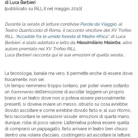
di Luca Barbieri
[pubblicato su RiLL.it nel maggio 2010]
Durante la serata di letture condivise
Parole da Viaggio
, al
Teatro Quarticciolo di Roma, i
l racconto vincitore del XV Trofeo
RiLL, “
Accadde fra le umide foreste di Madre Africa
”, di Luca
Barbieri, è stato adattato e letto da
Massimiliano Malerba
, altro
autore premiato nel XV Trofeo RiLL.
Luca Barbieri racconta qui le sue emozioni di quella serata...
La tecnologia, banale ma vero, ti permette anche di essere dove,
fisicamente, non sei.
Un tempo nemmeno troppo lontano, per poter vivere soltanto
un
frammento
dell’emozione di ascoltar leggere un proprio
brano in un teatro dove non si poteva essere personalmente
presenti, si doveva inviare un messo, istruirlo su cosa avrebbe
dovuto ascoltare e come avrebbe dovuto farlo e, al suo ritorno,
farsi raccontare le sensazioni vissute: emozioni di quarta mano,
dunque, roba di poco valore. L’alternativa poteva essere quella
di comprarsi un pappagallo, farlo arrivare in teatro ben chiuso
dentro una voliera d’acciaio, costringerlo ad ascoltare le letture,