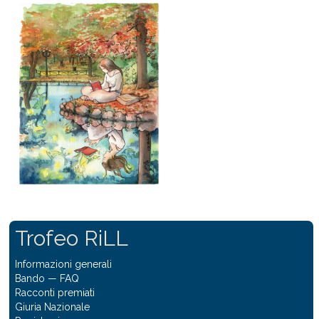
Trofeo RiLL
Informazioni generali
Bando
—
FAQ
Racconti premiati
Giuria Nazionale