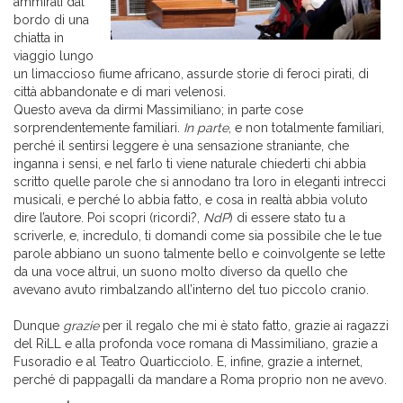
ammirati dal
bordo di una
chiatta in
viaggio lungo
un limaccioso fiume africano, assurde storie di feroci pirati, di
città abbandonate e di mari velenosi.
Questo aveva da dirmi Massimiliano; in parte cose
sorprendentemente familiari.
In parte
, e non totalmente familiari,
perché il sentirsi leggere è una sensazione straniante, che
inganna i sensi, e nel farlo ti viene naturale chiederti chi abbia
scritto quelle parole che si annodano tra loro in eleganti intrecci
musicali, e perché lo abbia fatto, e cosa in realtà abbia voluto
dire l’autore. Poi scopri (ricordi?,
NdP
) di essere stato tu a
scriverle, e, incredulo, ti domandi come sia possibile che le tue
parole abbiano un suono talmente bello e coinvolgente se lette
da una voce altrui, un suono molto diverso da quello che
avevano avuto rimbalzando all’interno del tuo piccolo cranio.
Dunque
grazie
per il regalo che mi è stato fatto, grazie ai ragazzi
del RiLL e alla profonda voce romana di Massimiliano, grazie a
Fusoradio e al Teatro Quarticciolo. E, infine, grazie a internet,
perché di pappagalli da mandare a Roma proprio non ne avevo.