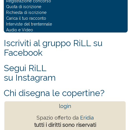
Registrazione concorso
Quota di iscrizione
Richiesta di iscrizione
Carica il tuo racconto
Interviste del trentennale
Audio e Video
Iscriviti al gruppo RiLL su
Facebook
Segui RiLL
su Instagram
Chi disegna le copertine?
login
Spazio offerto da
Eridia
tutti i diritti sono riservati