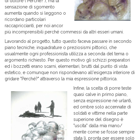
di dolore ("Perché?"), ma la
sensazione di sgomento
aumenta quando si leggono o
ricordano particolari
raccapriccianti, per noi ancor
più incomprensibili perché commessi da altri esseri umani.
Lavorando al progetto, tutto questo faceva passare in secondo
piano tecniche, inquadrature o preziosismi pittorici, che
usualmente ogni professionista utilizza a seconda del tema o
argomento richiesto. Per questo motivo gli schizzi preparatori
ed i bozzetti erano scarni, elementari, brutti dal punto di vista
estetico, e comunque non rispondevano all'esigenza interiore di
gridare "Perché?" attraverso la mia espressione pittorica.
Infine, la scelta di porre teste
quasi calve in primo piano,
senza espressione né urlanti,
ed ombre solo accennate di
soldati e vittime nella parte
superione del disegno è
"uscita" dalla mia mano/
mente come se fosse sempre
stata lì, pronta per essere solo