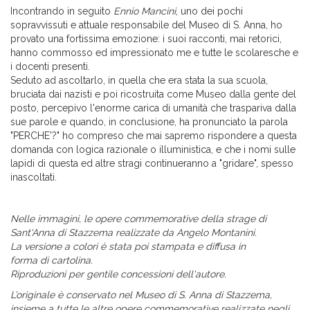
Incontrando in seguito
Ennio Mancini
, uno dei pochi
sopravvissuti e attuale responsabile del Museo di S. Anna, ho
provato una fortissima emozione: i suoi racconti, mai retorici,
hanno commosso ed impressionato me e tutte le scolaresche e
i docenti presenti.
Seduto ad ascoltarlo, in quella che era stata la sua scuola,
bruciata dai nazisti e poi ricostruita come Museo dalla gente del
posto, percepivo l'enorme carica di umanità che traspariva dalla
sue parole e quando, in conclusione, ha pronunciato la parola
"PERCHE'?" ho compreso che mai sapremo rispondere a questa
domanda con logica razionale o illuministica, e che i nomi sulle
lapidi di questa ed altre stragi continueranno a "gridare", spesso
inascoltati.
Nelle immagini, le opere commemorative della strage di
Sant'Anna di Stazzema realizzate da Angelo Montanini.
La versione a colori è stata poi stampata e diffusa in
forma di cartolina.
Riproduzioni per gentile concessioni dell'autore.
L’originale è conservato nel Museo di S. Anna di Stazzema,
insieme a tutte le altre opere commemorative realizzate negli