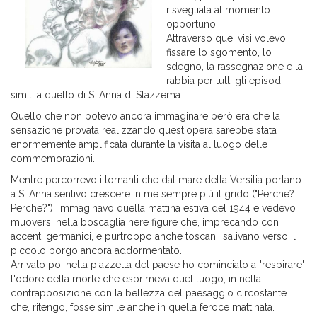
risvegliata al momento
opportuno.
Attraverso quei visi volevo
fissare lo sgomento, lo
sdegno, la rassegnazione e la
rabbia per tutti gli episodi
simili a quello di S. Anna di Stazzema.
Quello che non potevo ancora immaginare però era che la
sensazione provata realizzando quest'opera sarebbe stata
enormemente amplificata durante la visita al luogo delle
commemorazioni.
Mentre percorrevo i tornanti che dal mare della Versilia portano
a S. Anna sentivo crescere in me sempre più il grido ("Perché?
Perché?"). Immaginavo quella mattina estiva del 1944 e vedevo
muoversi nella boscaglia nere figure che, imprecando con
accenti germanici, e purtroppo anche toscani, salivano verso il
piccolo borgo ancora addormentato.
Arrivato poi nella piazzetta del paese ho cominciato a "respirare"
l'odore della morte che esprimeva quel luogo, in netta
contrapposizione con la bellezza del paesaggio circostante
che, ritengo, fosse simile anche in quella feroce mattinata.