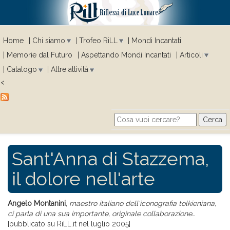
Home
Chi siamo
Trofeo RiLL
Mondi Incantati
Memorie dal Futuro
Aspettando Mondi Incantati
Articoli
Catalogo
Altre attività
<
Cerca
Search form
Sant'Anna di Stazzema,
il dolore nell'arte
Angelo Montanini
,
maestro italiano dell'iconografia tolkieniana,
ci parla di una sua importante, originale collaborazione…
[pubblicato su RiLL.it nel luglio 2005]