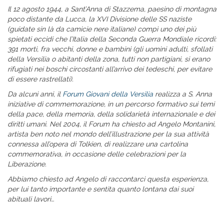
Il 12 agosto 1944, a Sant’Anna di Stazzema, paesino di montagna
poco distante da Lucca, la XVI Divisione delle SS naziste
(guidate sin là da camicie nere italiane) compì uno dei più
spietati eccidi che l’Italia della Seconda Guerra Mondiale ricordi:
391 morti, fra vecchi, donne e bambini (gli uomini adulti, sfollati
della Versilia o abitanti della zona, tutti non partigiani, si erano
rifugiati nei boschi circostanti all’arrivo dei tedeschi, per evitare
di essere rastrellati).
Da alcuni anni, il
Forum Giovani della Versilia
realizza a S. Anna
iniziative di commemorazione, in un percorso formativo sui temi
della pace, della memoria, della solidarietà internazionale e dei
diritti umani. Nel 2004, il Forum ha chiesto ad Angelo Montanini,
artista ben noto nel mondo dell’illustrazione per la sua attività
connessa all’opera di Tolkien, di realizzare una cartolina
commemorativa, in occasione delle celebrazioni per la
Liberazione.
Abbiamo chiesto ad Angelo di raccontarci questa esperienza,
per lui tanto importante e sentita quanto lontana dai suoi
abituali lavori…