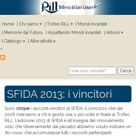
Home
Chi siamo
Trofeo RiLL
Mondi Incantati
Memorie dal Futuro
Aspettando Mondi Incantati
Articoli
Catalogo
Altre attività
<
Cerca
Search form
SFIDA 2013: i vincitori
Sono
cinque
i racconti vincitori di SFIDA, il concorso che dal
2006 riserviamo a chi è giunto una o più volte in finale al Trofeo
RiLL. L’edizione 2013 di SFIDA è all’insegna del rinnovamento,
visto che (diversamente dal passato) abbiamo voluto indicare un
filo rosso
, che accomunasse tutti i racconti partecipanti.