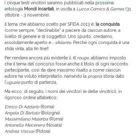
I cinque testi vincitori saranno pubblicati nella
prossima
antologia
Mondi Incantati
, in uscita a
Lucca Comics & Games
(31
ottobre - 3 novembre).
Il tema che abbiamo scelto per SFIDA 2013 è:
la conquista
(come sempre, “declinabile” a piacere da ciascun autore, a
livello di genere e di soggetto). Uno spunto, crediamo,
assolutamente aperto e...
sfidante
. Perché ogni conquista è una
sfida vinta, alla fin fine!!
Per rendere ancora più evidente il
fil rouge
, abbiamo imposto
che il tema del concorso fosse anche il titolo di ogni racconto
partecipante, così da dare massimo risalto a come ciascun
autore ha voluto interpretarlo, narrando la
propria
storia dato
l’
uguale
punto di partenza.
Ma ecco, di seguito, i nomi dei vincitori (e delle vincitrici), in
rigoroso ordine alfabetico:
Enrico Di Addario
(Roma)
Angela Di Bartolo
(Bologna)
Massimiliano Malerba
(Roma)
Antonella Mecenero
(Novara)
Andrea Viscusi
(Pistoia)