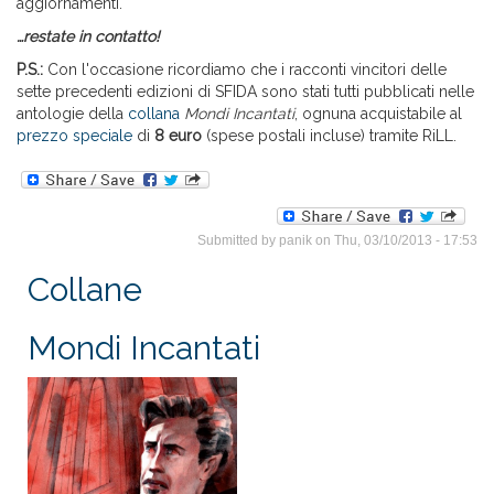
aggiornamenti.
…restate in contatto!
P.S.:
Con l'occasione ricordiamo che i racconti vincitori delle
sette precedenti edizioni di SFIDA sono stati tutti pubblicati nelle
antologie della
collana
Mondi Incantati
, ognuna acquistabile al
prezzo speciale
di
8 euro
(spese postali incluse) tramite RiLL.
Submitted by
panik
on Thu, 03/10/2013 - 17:53
Collane
Mondi Incantati