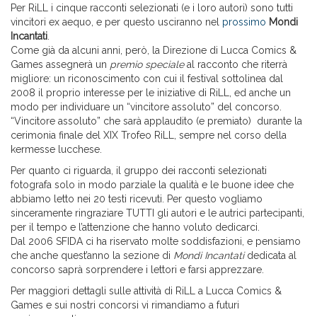
Per RiLL i cinque racconti selezionati (e i loro autori) sono tutti
vincitori ex aequo, e per questo usciranno nel
prossimo
Mondi
Incantati
.
Come già da alcuni anni, però, la Direzione di Lucca Comics &
Games assegnerà un
premio speciale
al racconto che riterrà
migliore: un riconoscimento con cui il festival sottolinea dal
2008 il proprio interesse per le iniziative di RiLL, ed anche un
modo per individuare un “vincitore assoluto” del concorso.
“Vincitore assoluto” che sarà applaudito (e premiato) durante la
cerimonia finale del XIX Trofeo RiLL, sempre nel corso della
kermesse lucchese.
Per quanto ci riguarda, il gruppo dei racconti selezionati
fotografa solo in modo parziale la qualità e le buone idee che
abbiamo letto nei 20 testi ricevuti. Per questo vogliamo
sinceramente ringraziare TUTTI gli autori e le autrici partecipanti,
per il tempo e l’attenzione che hanno voluto dedicarci.
Dal 2006 SFIDA ci ha riservato molte soddisfazioni, e pensiamo
che anche quest’anno la sezione di
Mondi Incantati
dedicata al
concorso saprà sorprendere i lettori e farsi apprezzare.
Per maggiori dettagli sulle attività di RiLL a Lucca Comics &
Games e sui nostri concorsi vi rimandiamo a futuri