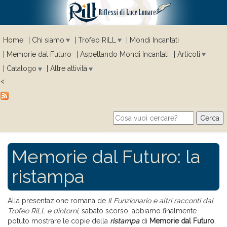
Home
Chi siamo
Trofeo RiLL
Mondi Incantati
Memorie dal Futuro
Aspettando Mondi Incantati
Articoli
Catalogo
Altre attività
<
Cerca
Search form
Memorie dal Futuro: la
ristampa
Alla presentazione romana de
Il Funzionario e altri racconti dal
Trofeo RiLL e dintorni
, sabato scorso, abbiamo finalmente
potuto mostrare le copie della
ristampa
di
Memorie dal Futuro
,