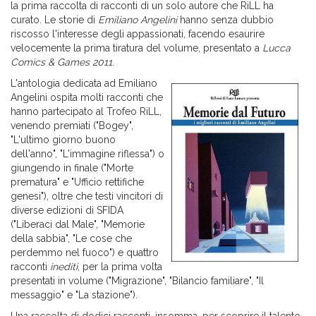
la prima raccolta di racconti di un solo autore che RiLL ha
curato. Le storie di
Emiliano Angelini
hanno senza dubbio
riscosso l'interesse degli appassionati, facendo esaurire
velocemente la prima tiratura del volume, presentato a
Lucca
Comics & Games 2011
.
L'antologia dedicata ad Emiliano
Angelini ospita molti racconti che
hanno partecipato al Trofeo RiLL,
venendo premiati ("Bogey",
"L'ultimo giorno buono
dell'anno", "L'immagine riflessa") o
giungendo in finale ("Morte
prematura" e "Ufficio rettifiche
genesi"), oltre che testi vincitori di
diverse edizioni di SFIDA
("Liberaci dal Male", "Memorie
della sabbia", "Le cose che
perdemmo nel fuoco") e quattro
racconti
inediti
, per la prima volta
presentati in volume ("Migrazione", "Bilancio familiare", "Il
messaggio" e "La stazione").