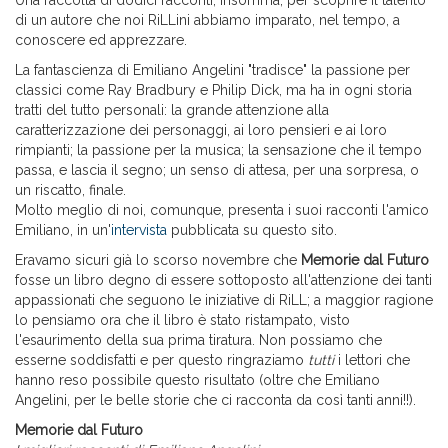
Una raccolta di dodici racconti, insomma, per scoprire il talento
di un autore che noi RiLLini abbiamo imparato, nel tempo, a
conoscere ed apprezzare.
La fantascienza di Emiliano Angelini "tradisce" la passione per
classici come Ray Bradbury e Philip Dick, ma ha in ogni storia
tratti del tutto personali: la grande attenzione alla
caratterizzazione dei personaggi, ai loro pensieri e ai loro
rimpianti; la passione per la musica; la sensazione che il tempo
passa, e lascia il segno; un senso di attesa, per una sorpresa, o
un riscatto, finale.
Molto meglio di noi, comunque, presenta i suoi racconti l'amico
Emiliano, in un'
intervista
pubblicata su questo sito.
Eravamo sicuri già lo scorso novembre che
Memorie dal Futuro
fosse un libro degno di essere sottoposto all'attenzione dei tanti
appassionati che seguono le iniziative di RiLL; a maggior ragione
lo pensiamo ora che il libro è stato ristampato, visto
l'esaurimento della sua prima tiratura. Non possiamo che
esserne soddisfatti e per questo ringraziamo
tutti
i lettori che
hanno reso possibile questo risultato (oltre che Emiliano
Angelini, per le belle storie che ci racconta da così tanti anni!!).
Memorie dal Futuro